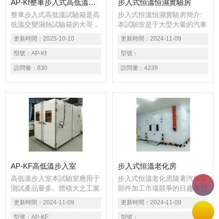
AP-Kf整車步入式高低溫試驗箱
步入式恒溫恒濕實驗房
整車步入式高低溫試驗箱是高
步入式恒溫恒濕實驗房簡介:
低溫交變濕熱試驗箱的大哥，
本試驗室是于大型大量的汽車
也就是比較大尺寸比較大容積
配件或半成品行業、電工電器
更新時間：
2025-10-10
更新時間：
2024-11-09
甚至是大到人可以步入進試驗
配件或半成品行業、航空、家
房內整理或者擺放產品，也可
型號：
AP-Kf
電配件或半成品行業、涂料配
型號：
以推車步入試驗房內，由于主
件或半成品行業、化工配件或
訪問量：
830
訪問量：
4239
要功能是高溫、低溫、高低溫
半成品行業、科研實驗研究室
交變、高低溫濕熱交變或者恒
或者高校等領域*的穩定可靠
定試驗，所以被稱為步入式高
性溫濕度測試室，主要做恒
低溫濕熱試驗房。
溫、恒濕、高低溫交變濕熱的
環境模擬測試。
AP-KF高低溫步入室
步入式恒溫老化房
高低溫步入室本試驗室應用于
步入式恒溫老化房隨著汽車零
測試產品量多、體積大之工業
部件加工市場競爭的日趨激烈
產品，如自動化零組件汽車部
以及技術的不斷升級和應用，
更新時間：
2024-11-09
更新時間：
2024-11-09
件、航天工業、國防工業、
汽車配件加工零部件行業近年
LED長型燈具、戶外大型廣
型號：
AP-KF
來對品質的要求也越來越高
型號：