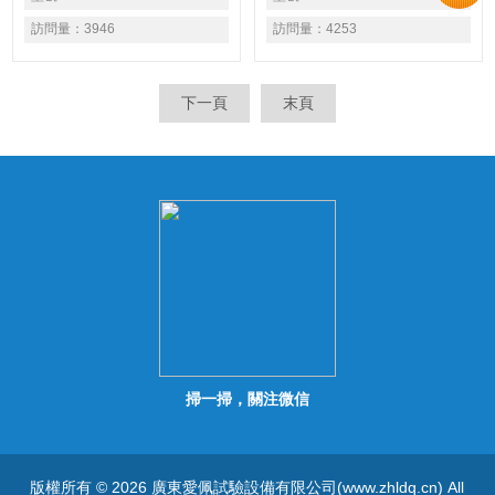
告、批量電子電器件等等相關
訪問量：
3946
訪問量：
4253
產品之耐高溫、耐低溫、耐濕
熱交變或者恒定試驗。
下一頁
末頁
掃一掃，關注微信
版權所有 © 2026 廣東愛佩試驗設備有限公司(www.zhldq.cn) All