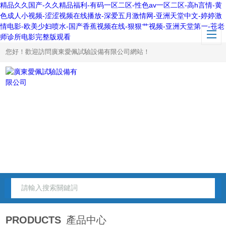
精品久久国产-久久精品福利-有码一区二区-性色av一区二区-高h言情-黄
色成人小视频-涩涩视频在线播放-深爱五月激情网-亚洲天堂中文-婷婷激
情电影-欧美少妇喷水-国产香蕉视频在线-狠狠艹视频-亚洲天堂第一-苍老
师诊所电影完整版观看
您好！歡迎訪問廣東愛佩試驗設備有限公司網站！
PRODUCTS
產品中心