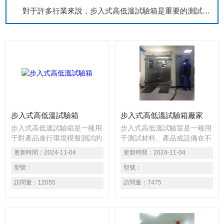
對于許多行業來說，步入式高低溫試驗箱是重要的測試工具
步入式高低溫試驗箱
步入式高低溫試驗箱廠家
步入式高低溫試驗箱是一種用
步入式高低溫試驗室是一種用
于對產品進行環境模擬測試的
于測試材料、產品或設備在不
設備。它可以按照國家標準要
同溫度條件下的性能和可靠性
更新時間：
2024-11-04
更新時間：
2024-11-04
求或用戶自定要求，在低溫、
的實驗室。該試驗室通常由一
高溫條件下對產品的物理特性
型號：
個封閉的房間組成，內部配備
型號：
以及其它相關特性進行測試。
有控制溫度和濕度的設備，并
訪問量：
12055
訪問量：
7475
測試的目的是判斷產品在這些
可進行加熱、冷卻、恒溫、循
環境下的性能是否仍能符合預
環等多種模式的操作。
定要求，以便供產品設計、改
進、鑒定及出廠檢驗使用。