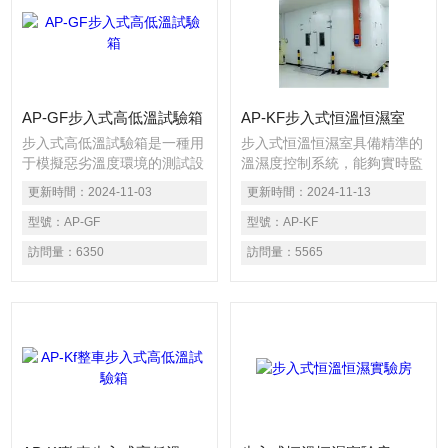
AP-GF步入式高低溫試驗箱
AP-KF步入式恒溫恒濕室
步入式高低溫試驗箱是一種用
步入式恒溫恒濕室具備精準的
于模擬惡劣溫度環境的測試設
溫濕度控制系統，能夠實時監
備，它可以進行高溫、低溫、
測和調節室內溫濕度，保持恒
更新時間：
2024-11-03
更新時間：
2024-11-13
濕熱、干燥等各種環境模擬測
定狀態。采用高清觸摸屏，觸
試，并且能夠控制精度較高，
型號：
AP-GF
摸式操作，使顯示更直觀，操
型號：
AP-KF
具有穩定的溫度控制、均勻的
作更簡單。
訪問量：
6350
訪問量：
5565
溫度分布以及可靠的安全保護
措施等特點